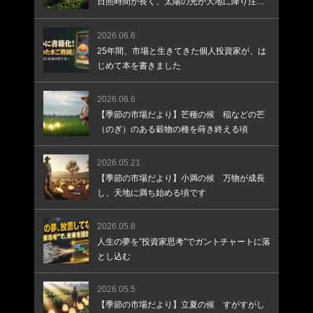
日照時間が長く、太陽の光が大地に降り注ぐ
頃です
2026.06.6
25年間、市場と生きてきた個人投資家が、は
じめて本を書きました
2026.06.6
【季節の市場だより】芒種の候 稲などの芒
（のぎ）のある穀物の種を蒔き終える頃
2026.05.21
【季節の市場だより】小満の候 万物が成長
し、天地に満ち始める頃です
2026.05.8
人生の夢を”投資家思考”でガントチャートに落
とし込む
2026.05.5
【季節の市場だより】立夏の候 すがすがし