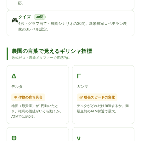
応。
クイズ
30問
🎮
4択・グラフ当て・農園シナリオの30問。新米農家→ベテラン農
家の3レベル認定。
農園の言葉で覚えるギリシャ指標
数式ゼロ・農業メタファーで直感的に
Δ
Γ
デルタ
ガンマ
🌱 作物の育ち具合
🌿 成長スピードの変化
地価（原資産）が1円動いたと
デルタがどれだけ加速するか。満
き、権利の価値がいくら動くか。
期直前のATM付近で最大。
ATMでは約0.5。
Θ
ν