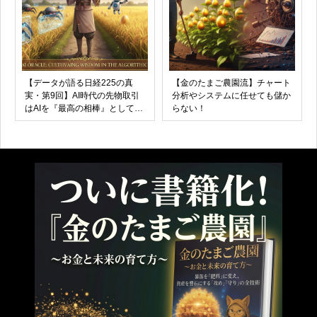
【データが語る日経225の真
【金のたまご農園流】チャート
実・第9回】AI時代の先物取引
分析やシステムに任せても儲か
はAIを『最高の相棒』として活
らない！
用