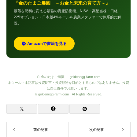
『金のたまご農園 ～お金と未来の育て方～』
暴落を肥料に変える最強の資産防衛術。NISA・高配当株・日経
225オプション・日本版4%ルールを農業メタファーで体系的に解
説。
📚 Amazonで書籍を見る
🥚 金のたまご農園 ｜
goldenegg-farm.com
本ツール・本記事は投資助言・投資勧誘を目的とするものではありません。投資
は自己責任でお願いします。
© goldenegg-farm.com All Rights Reserved.
前の記事
次の記事