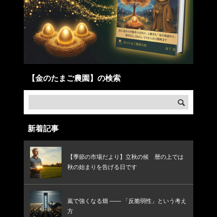
【金のたまご農園】の検索
新着記事
【季節の市場だより】立秋の候 暦の上では
秋の始まりを告げる日です
嵐で強くなる畑 —— 「反脆弱性」という考え
方