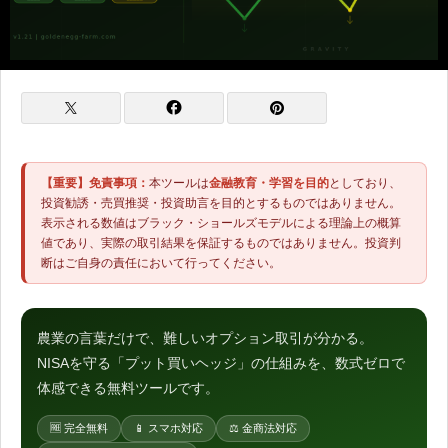
【重要】免責事項：
本ツールは
金融教育・学習を目的
としており、
投資勧誘・売買推奨・投資助言を目的とするものではありません。
表示される数値はブラック・ショールズモデルによる理論上の概算
値であり、実際の取引結果を保証するものではありません。投資判
断はご自身の責任において行ってください。
農業の言葉だけで、難しいオプション取引が分かる。
NISAを守る「プット買いヘッジ」の仕組みを、数式ゼロで
体感できる無料ツールです。
🆓 完全無料
📱 スマホ対応
⚖️ 金商法対応