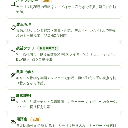
ストラテジー
28種
📊
カテゴリ別28種の戦略をミニペイオフ図付きで選択、建玉に自動
追加。
建玉管理
📋
複数ポジションを追加・編集・削除。デルタヘッジパネルで先物
枚数を自動提案。JSON保存対応。
損益グラフ
仮想農園付き
📉
VI・残存期間・原資産価格の3軸スライダーでシミュレーション。
BEP最大4点を自動検出。
農園で学ぶ
🌾
ギリシャ指標を農園メタファーで解説。買い手/売り手の視点を切
り替えながら体感。
取扱説明
📖
使い方・計算モデル・免責事項。カラーテーマ（グリーン/ダーク/
ブルー）切り替え対応。
用語集
41語
📚
農園比喩付き41語を収録。カテゴリ絞り込み・キーワード検索対