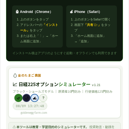
🤖 Android（Chrome）
🍎 iPhone（Safari）
上のボタンをタップ
上のボタンをSafariで開く
アドレスバーの
「インスト
画面下
「共有 □↑」
をタッ
ール」
をタップ
プ
または右上「⋮」→「ホー
「ホーム画面に追加」
ム画面に追加」
→「追加」
インストール後はアプリのようにすぐ起動・オフラインでも利用できます