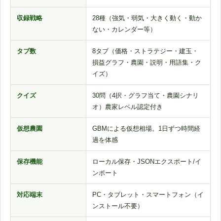
収録戦略
28種（強気・弱気・大きく動く・動か
ない・カレンダー等）
タブ数
8タブ（価格・ストラテジー・建玉・
損益グラフ・農園・説明・用語集・ク
イズ）
クイズ
30問（4択・グラフ当て・農園シナリ
オ）農家レベル認定付き
仮想農園
GBMによる仮想相場。1日ずつ時間経
過を体感
保存機能
ローカル保存・JSONエクスポート/イ
ンポート
対応端末
PC・タブレット・スマートフォン（イ
ンストール不要）