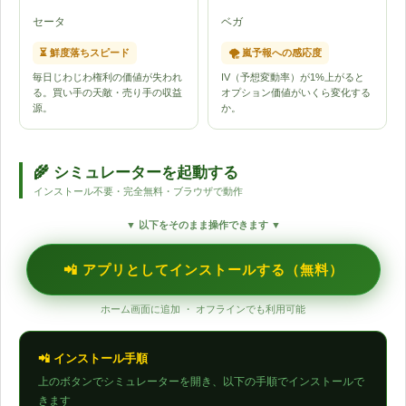
セータ
ベガ
⏳ 鮮度落ちスピード
🌪️ 嵐予報への感応度
毎日じわじわ権利の価値が失われ
IV（予想変動率）が1%上がると
る。買い手の天敵・売り手の収益
オプション価値がいくら変化する
源。
か。
🌾 シミュレーターを起動する
インストール不要・完全無料・ブラウザで動作
▼ 以下をそのまま操作できます ▼
📲 アプリとしてインストールする（無料）
ホーム画面に追加 ・ オフラインでも利用可能
📲 インストール手順
上のボタンでシミュレーターを開き、以下の手順でインストールで
きます