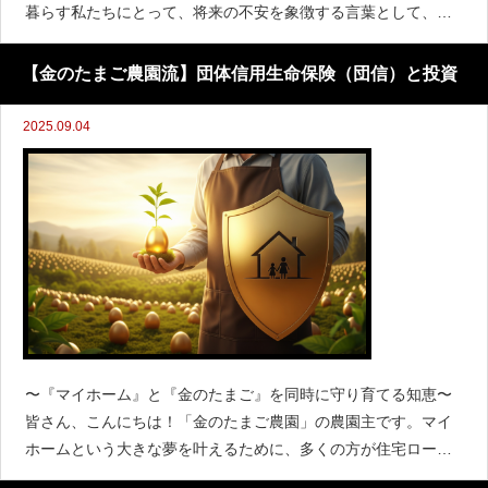
暮らす私たちにとって、将来の不安を象徴する言葉として、
「老後2000万円問題」という言葉を一度は耳にしたことがある
のではないでしょうか。これは、金融庁が2019年
【金のたまご農園流】団体信用生命保険（団信）と投資
2025.09.04
〜『マイホーム』と『金のたまご』を同時に守り育てる知恵〜
皆さん、こんにちは！「金のたまご農園」の農園主です。マイ
ホームという大きな夢を叶えるために、多くの方が住宅ローン
を組まれています。そして、その住宅ローンと切っても切り離