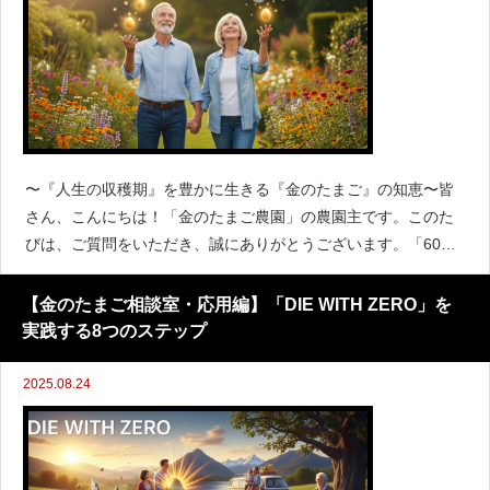
〜『人生の収穫期』を豊かに生きる『金のたまご』の知恵〜皆
さん、こんにちは！「金のたまご農園」の農園主です。このた
びは、ご質問をいただき、誠にありがとうございます。「60歳
になり、これから70歳くらいまで気楽に働く予定です。貯金は
1,000万円ほどあります。子供たちは独立し
【金のたまご相談室・応用編】「DIE WITH ZERO」を
実践する8つのステップ
2025.08.24