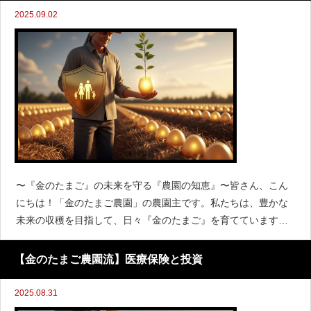
2025.09.02
〜『金のたまご』の未来を守る『農園の知恵』〜皆さん、こん
にちは！「金のたまご農園」の農園主です。私たちは、豊かな
未来の収穫を目指して、日々『金のたまご』を育てています。
しかし、人生には予期せぬリスクがつきものです。その中で
も、最も重大なリスクの一つが、一家の大黒柱に万が一のこと
【金のたまご農園流】医療保険と投資
が起
2025.08.31