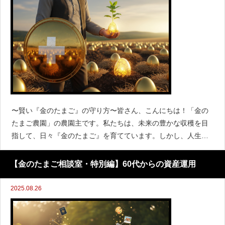
〜賢い『金のたまご』の守り方〜皆さん、こんにちは！「金の
たまご農園」の農園主です。私たちは、未来の豊かな収穫を目
指して、日々『金のたまご』を育てています。しかし、人生に
は予期せぬリスクがつきものです。その一つが、病気やケガに
よる医療費の負担です。「もしも」の事態に備えて、あ
【金のたまご相談室・特別編】60代からの資産運用
2025.08.26