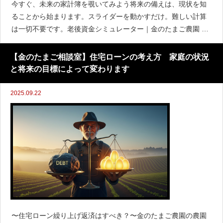
今すぐ、未来の家計簿を覗いてみよう将来の備えは、現状を知
ることから始まります。スライダーを動かすだけ。難しい計算
は一切不要です。老後資金シミュレーター｜金のたまご農園 &#
x2b50; Ver.2.1 — 年金繰上げ・繰下げ対応 老後資金シミュレー
タ
【金のたまご相談室】住宅ローンの考え方 家庭の状況
と将来の目標によって変わります
2025.09.22
〜住宅ローン繰り上げ返済はすべき？〜金のたまご農園の農園