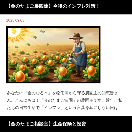
せないのが、団体信用生命保険（団信）です。「団体信
【金のたまご農園流】今後のインフレ対策！
2025.09.03
あなたの『金のなる木』を物価高から守る農園主の知恵皆さ
ん、こんにちは！「金のたまご農園」の農園主です。近年、私
たちの日常生活で「インフレ」という言葉を耳にしない日はあ
りません。食料品やエネルギー価格の高騰、サービスの料金値
上げなど、じわじわと、時には急激に、私たちの購買力を蝕む
【金のたまご相談室】生命保険と投資
この