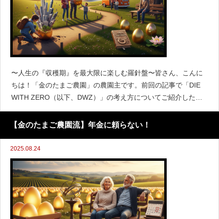
〜人生の『収穫期』を最大限に楽しむ羅針盤〜皆さん、こんに
ちは！「金のたまご農園」の農園主です。前回の記事で「DIE
WITH ZERO（以下、DWZ）」の考え方についてご紹介したと
ころ、多くの反響をいただきました。「考え方は素晴らしい！
でも、具体的にいつ、何をすればいいの
【金のたまご農園流】年金に頼らない！
2025.08.24