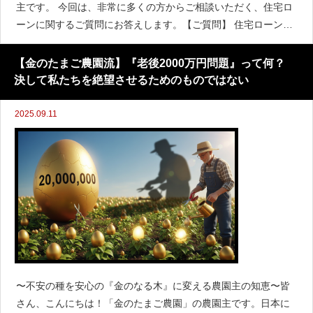
主です。 今回は、非常に多くの方からご相談いただく、住宅ロ
ーンに関するご質問にお答えします。【ご質問】 住宅ローンの
残債が1,500万円あります。繰り上げ返済したほうが良いでしょ
うか？私の年齢は48歳、妻46歳、子供12歳の
【金のたまご農園流】『老後2000万円問題』って何？
決して私たちを絶望させるためのものではない
2025.09.11
〜不安の種を安心の『金のなる木』に変える農園主の知恵〜皆
さん、こんにちは！「金のたまご農園」の農園主です。日本に