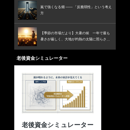
嵐で強くなる畑 —— 「反脆弱性」という考え
方
【季節の市場だより】大暑の候 一年で最も
暑さが厳しく、大地が灼熱の太陽に照らされ
る頃です
老後資金シミュレーター