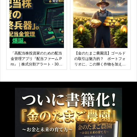
「高配当株投資家のための配当
【金のたまご農園流】ゴールド
金管理アプリ『配当ファーム P
の取引は魅力的？ ポートフォ
ro』｜株式分割アラート・30年
リオに、この輝く作物を加える
シミュレーター搭載」
べきかどうか