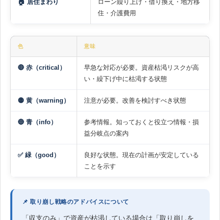
🏠 居住まわり
ローン繰り上げ・借り換え・地方移
住・介護費用
色
意味
🔴 赤（critical）
早急な対応が必要。資産枯渇リスクが高
い・繰下げ中に枯渇する状態
🟡 黄（warning）
注意が必要。改善を検討すべき状態
🔵 青（info）
参考情報。知っておくと役立つ情報・損
益分岐点の案内
✅ 緑（good）
良好な状態。現在の計画が安定している
ことを示す
📌 取り崩し戦略のアドバイスについて
「収支のみ」で資産が枯渇している場合は「取り崩しを