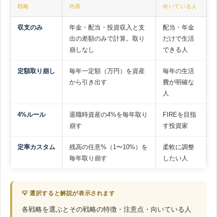
戦略
内容
向いている人
収支のみ
年金・配当・投資収入と支
配当・年金
出の差額のみで計算。取り
だけで生活
崩しなし
できる人
定額取り崩し
毎年一定額（万円）を資産
毎年の生活
から引き出す
費が明確な
人
4%ルール
退職時資産の4%を毎年取り
FIREを目指
崩す
す投資家
定率カスタム
残高の任意%（1〜10%）を
柔軟に調整
毎年取り崩す
したい人
💡 選択すると解説が表示されます
各戦略を選ぶとその戦略の特徴・注意点・向いている人