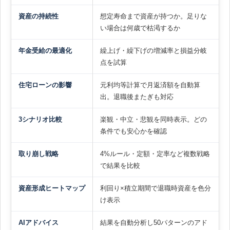
資産の持続性
想定寿命まで資産が持つか。足りな
い場合は何歳で枯渇するか
年金受給の最適化
繰上げ・繰下げの増減率と損益分岐
点を試算
住宅ローンの影響
元利均等計算で月返済額を自動算
出。退職後またぎも対応
3シナリオ比較
楽観・中立・悲観を同時表示。どの
条件でも安心かを確認
取り崩し戦略
4%ルール・定額・定率など複数戦略
で結果を比較
資産形成ヒートマップ
利回り×積立期間で退職時資産を色分
け表示
AIアドバイス
結果を自動分析し50パターンのアド