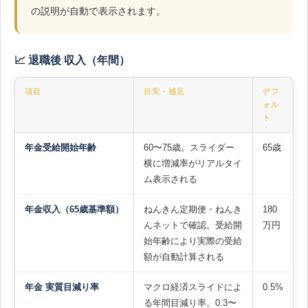
の説明が自動で表示されます。
📈 退職後 収入（年間）
項目
目安・補足
デフ
ォル
ト
年金受給開始年齢
60〜75歳。スライダー
65歳
横に増減率がリアルタイ
ム表示される
年金収入（65歳基準額）
ねんきん定期便・ねんき
180
んネットで確認。受給開
万円
始年齢により実際の受給
額が自動計算される
年金 実質目減り率
マクロ経済スライドによ
0.5%
る年間目減り率。0.3〜