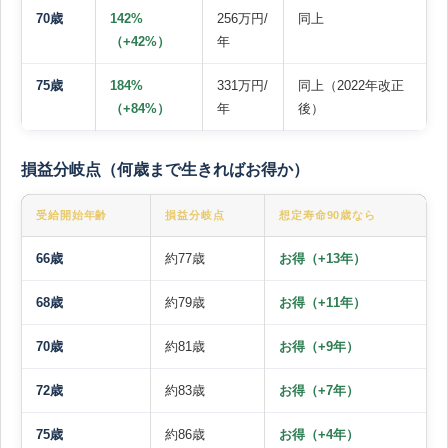
70歳
142%
256万円/
同上
（+42%）
年
75歳
184%
331万円/
同上（2022年改正
（+84%）
年
後）
損益分岐点（何歳まで生きればお得か）
受給開始年齢
損益分岐点
想定寿命90歳なら
66歳
約77歳
お得（+13年）
68歳
約79歳
お得（+11年）
70歳
約81歳
お得（+9年）
72歳
約83歳
お得（+7年）
75歳
約86歳
お得（+4年）