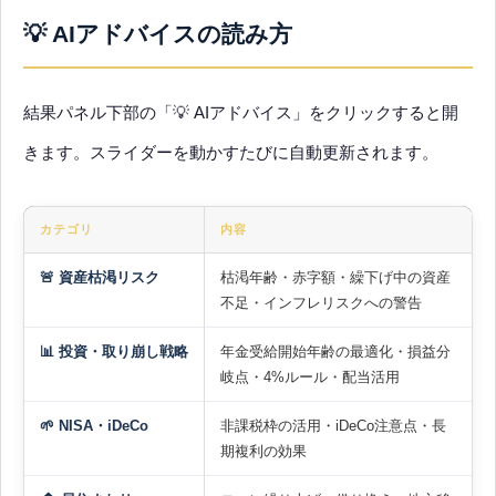
💡 AIアドバイスの読み方
結果パネル下部の「💡 AIアドバイス」をクリックすると開
きます。スライダーを動かすたびに自動更新されます。
カテゴリ
内容
🚨 資産枯渇リスク
枯渇年齢・赤字額・繰下げ中の資産
不足・インフレリスクへの警告
📊 投資・取り崩し戦略
年金受給開始年齢の最適化・損益分
岐点・4%ルール・配当活用
🌱 NISA・iDeCo
非課税枠の活用・iDeCo注意点・長
期複利の効果