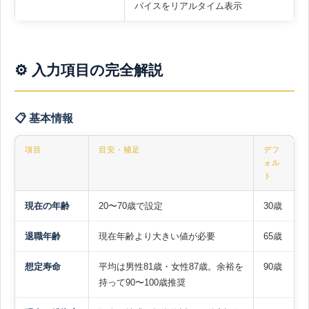
バイスをリアルタイム表示
⚙️ 入力項目の完全解説
📋 基本情報
項目
目安・補足
デフ
ォル
ト
現在の年齢
20〜70歳で設定
30歳
退職年齢
現在年齢より大きい値が必要
65歳
想定寿命
平均は男性81歳・女性87歳。余裕を
90歳
持って90〜100歳推奨