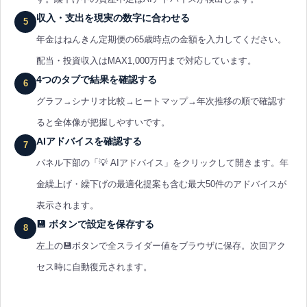
収入・支出を現実の数字に合わせる
5
年金はねんきん定期便の65歳時点の金額を入力してください。
配当・投資収入はMAX1,000万円まで対応しています。
4つのタブで結果を確認する
6
グラフ→シナリオ比較→ヒートマップ→年次推移の順で確認す
ると全体像が把握しやすいです。
AIアドバイスを確認する
7
パネル下部の「💡 AIアドバイス」をクリックして開きます。年
金繰上げ・繰下げの最適化提案も含む最大50件のアドバイスが
表示されます。
💾 ボタンで設定を保存する
8
左上の💾ボタンで全スライダー値をブラウザに保存。次回アク
セス時に自動復元されます。