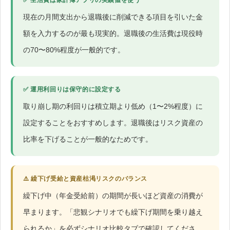
✅ 生活費は家計簿アプリの実績値を使う
現在の月間支出から退職後に削減できる項目を引いた金
額を入力するのが最も現実的。退職後の生活費は現役時
の70〜80%程度が一般的です。
✅ 運用利回りは保守的に設定する
取り崩し期の利回りは積立期より低め（1〜2%程度）に
設定することをおすすめします。退職後はリスク資産の
比率を下げることが一般的なためです。
⚠️ 繰下げ受給と資産枯渇リスクのバランス
繰下げ中（年金受給前）の期間が長いほど資産の消費が
早まります。「悲観シナリオでも繰下げ期間を乗り越え
られるか」を必ずシナリオ比較タブで確認してくださ