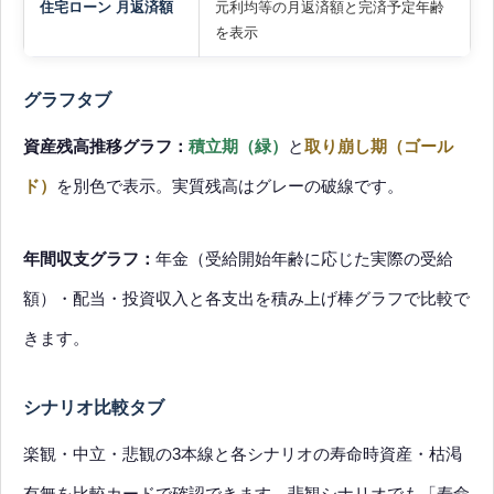
住宅ローン 月返済額
元利均等の月返済額と完済予定年齢
を表示
グラフタブ
資産残高推移グラフ：
積立期（緑）
と
取り崩し期（ゴール
ド）
を別色で表示。実質残高はグレーの破線です。
年間収支グラフ：
年金（受給開始年齢に応じた実際の受給
額）・配当・投資収入と各支出を積み上げ棒グラフで比較で
きます。
シナリオ比較タブ
楽観・中立・悲観の3本線と各シナリオの寿命時資産・枯渇
有無を比較カードで確認できます。悲観シナリオでも「寿命