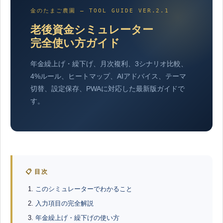
金のたまご農園 — TOOL GUIDE VER.2.1
老後資金シミュレーター
完全使い方ガイド
年金繰上げ・繰下げ、月次複利、3シナリオ比較、
4%ルール、ヒートマップ、AIアドバイス、テーマ
切替、設定保存、PWAに対応した最新版ガイドで
す。
📋 目次
このシミュレーターでわかること
入力項目の完全解説
年金繰上げ・繰下げの使い方