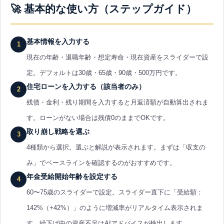
🚀 基本的な使い方（ステップガイド）
基本情報を入力する
1
現在の年齢・退職年齢・想定寿命・現在資産をスライダーで設
定。デフォルトは30歳・65歳・90歳・500万円です。
住宅ローンを入力する（該当者のみ）
2
残債・金利・残り期間を入力すると月返済額が自動算出されま
す。ローンがない場合は残債0のままでOKです。
取り崩し戦略を選ぶ
3
4種類から選択。選ぶと解説が表示されます。まずは「収支の
み」でベースラインを確認するのがおすすめです。
年金受給開始年齢を設定する
4
60〜75歳のスライダーで設定。スライダー直下に「受給額：
142%（+42%）」のように増減率がリアルタイム表示されま
す。繰下げ中の資産不足はAIアドバイスが検出します。