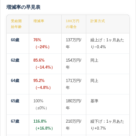
増減率の早見表
受給開
増減率
180万円
計算方式
始年齢
の場合
60歳
76%
137万円/
繰上げ：1ヶ月あた
（−24%）
年
り−0.4%
62歳
85.6%
154万円/
同上
（−14.4%）
年
64歳
95.2%
171万円/
同上
（−4.8%）
年
65歳
100%
180万円/
基準
（±0%）
年
67歳
116.8%
210万円/
繰下げ：1ヶ月あた
（+16.8%）
年
り+0.7%