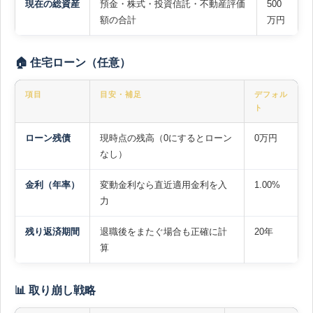
現在の総資産
預金・株式・投資信託・不動産評価
500
額の合計
万円
🏠 住宅ローン（任意）
項目
目安・補足
デフォル
ト
ローン残債
現時点の残高（0にするとローン
0万円
なし）
金利（年率）
変動金利なら直近適用金利を入
1.00%
力
残り返済期間
退職後をまたぐ場合も正確に計
20年
算
📊 取り崩し戦略