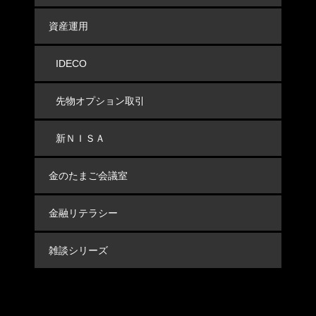
資産運用
IDECO
先物オプション取引
新ＮＩＳＡ
金のたまご会議室
金融リテラシー
雑談シリーズ