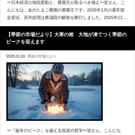
〜日本経済の地殻変動と、農園主が取るべき備え〜皆さん、こ
んにちは。金のたまご農園の農園主です。2026年1月の通常国
会冒頭、高市総理は衆議院の解散を断行しました。2025年12月
に決定したばかりの「令和8年度税制改正大綱」による大規模な
改革を、国民の信を問う形で一気に加速させようと
【季節の市場だより】大寒の候 大地が凍てつく季節の
ピークを迎えます
2026.01.20
季節の市場だより
〜『厳冬のピーク』を越える投資の哲学〜皆さん、こんにち