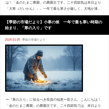
は！「金のたまご農園」の農園主です。二十四節気は本日より
「大寒（だいかん）」。一年で最も寒さが厳しく、大地が凍て
つく季節のピークを迎えます。この時期は、まさに『冬の真
髄』とも言えるでしょう。農園の作物は、この極限の寒さの
【季節の市場だより】小寒の候 一年で最も寒い時期の
始まり、「寒の入り」です
2026.01.05
季節の市場だより
〜『寒の入り』に知るべき投資の知恵〜皆さん、こんにちは！
「金のたまご農園」の農園主です。二十四節気では、本日より