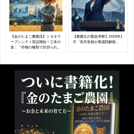
【金のたまご農園流】トヨタウ
【農園主の緊急考察】2026年1
ーブンシティ実証開始！三本の
月「高市首相が衆議院解散」
道：『作物の種類で区切られた
畑』