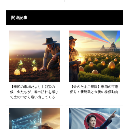
関連記事
【季節の市場だより】啓蟄の
【金のたまご農園】季節の市場
候 虫たちが、春の訪れを感じ
便り：新総裁と今後の株価動向
て土の中から這い出してくる頃
です