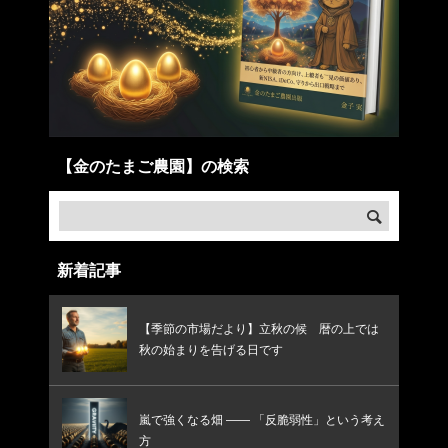
【金のたまご農園】の検索
新着記事
【季節の市場だより】立秋の候 暦の上では
秋の始まりを告げる日です
嵐で強くなる畑 —— 「反脆弱性」という考え
方