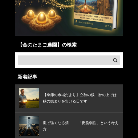
【金のたまご農園】の検索
新着記事
【季節の市場だより】立秋の候 暦の上では
秋の始まりを告げる日です
嵐で強くなる畑 —— 「反脆弱性」という考え
方