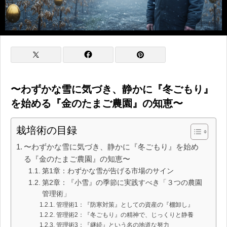
〜わずかな雪に気づき、静かに『冬ごもり』
を始める『金のたまご農園』の知恵〜
栽培術の目録
〜わずかな雪に気づき、静かに『冬ごもり』を始め
る『金のたまご農園』の知恵〜
第1章：わずかな雪が告げる市場のサイン
第2章：『小雪』の季節に実践すべき「３つの農園
管理術」
管理術1：『防寒対策』としての資産の『棚卸し』
管理術2：『冬ごもり』の精神で、じっくりと静養
管理術3：『継続』という名の地道な努力