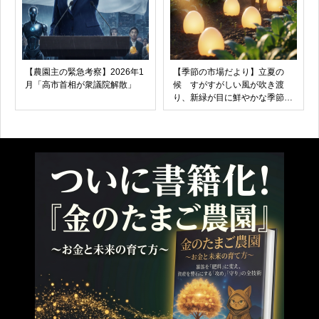
【農園主の緊急考察】2026年1
【季節の市場だより】立夏の
月「高市首相が衆議院解散」
候 すがすがしい風が吹き渡
り、新緑が目に鮮やかな季節で
す