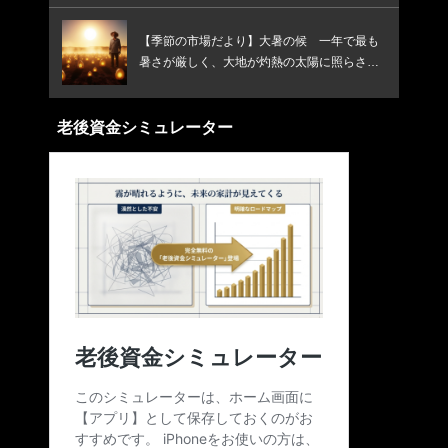
【季節の市場だより】大暑の候 一年で最も
暑さが厳しく、大地が灼熱の太陽に照らされ
る頃です
老後資金シミュレーター