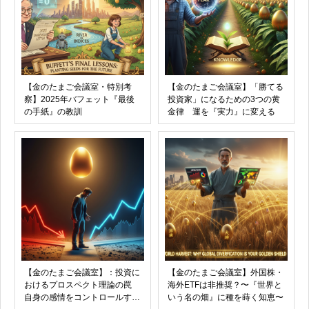
【金のたまご会議室・特別考
【金のたまご会議室】「勝てる
察】2025年バフェット『最後
投資家」になるための3つの黄
の手紙』の教訓
金律 運を『実力』に変える
【金のたまご会議室】：投資に
【金のたまご会議室】外国株・
おけるプロスペクト理論の罠
海外ETFは非推奨？〜『世界と
自身の感情をコントロールする
いう名の畑』に種を蒔く知恵〜