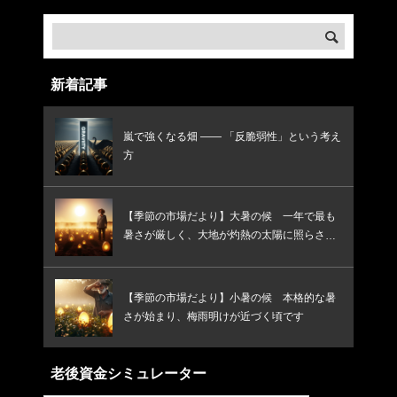
新着記事
嵐で強くなる畑 —— 「反脆弱性」という考え
方
【季節の市場だより】大暑の候 一年で最も
暑さが厳しく、大地が灼熱の太陽に照らされ
る頃です
【季節の市場だより】小暑の候 本格的な暑
さが始まり、梅雨明けが近づく頃です
老後資金シミュレーター