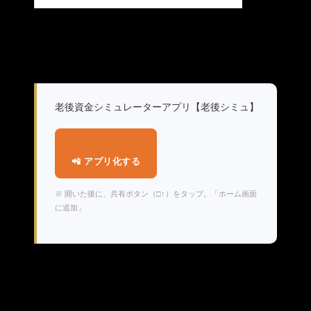
老後資金シミュレーターアプリ【老後シミュ】
📲 アプリ化する
※ 開いた後に、共有ボタン（□↑）をタップ。「ホーム画面
に追加」