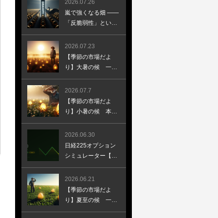
2026.07.26
嵐で強くなる畑 ——
「反脆弱性」という
考え方
2026.07.23
【季節の市場だよ
り】大暑の候 一年
で最も暑さが厳し
く、大地が灼熱の太
2026.07.7
陽に照らされる頃で
【季節の市場だよ
す
り】小暑の候 本格
的な暑さが始まり、
梅雨明けが近づく頃
2026.06.30
です
日経225オプション
シミュレーター【無
料】農業の言葉で学
ぶギリシャ指標と損
2026.06.21
益設計
【季節の市場だよ
り】夏至の候 一年
で最も日照時間が長