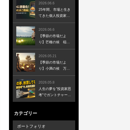
く、太陽の光が大地
2026.06.6
に降り注ぐ頃です
25年間、市場と生き
てきた個人投資家
が、はじめて本を書
きました
2026.06.6
【季節の市場だよ
り】芒種の候 稲な
どの芒（のぎ）のあ
る穀物の種を蒔き終
2026.05.21
える頃
【季節の市場だよ
り】小満の候 万物
が成長し、天地に満
ち始める頃です
2026.05.8
人生の夢を”投資家思
考”でガントチャート
に落とし込む
カテゴリー
ポートフォリオ