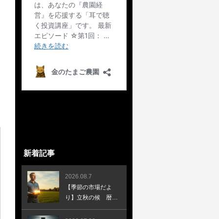
新着記事
2026.08.7
【季節の市場だよ
り】立秋の候 暦の
上では秋の始まりを
告げる日です