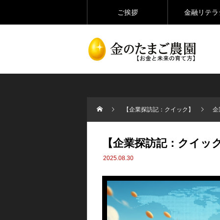
ご挨拶
金融リテラ
【企業探訪記：クイック】
企
【企業探訪記：クイッ
2025.08.30