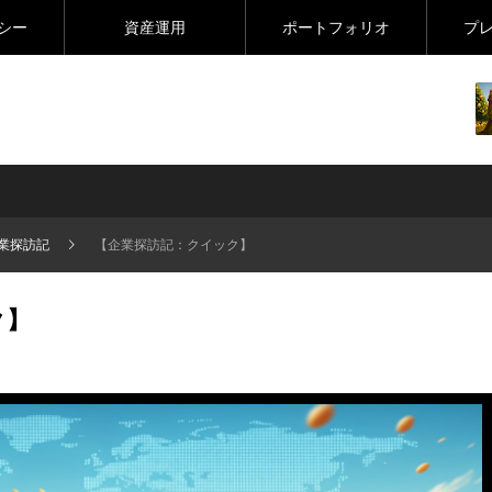
シー
資産運用
ポートフォリオ
プ
業探訪記
【企業探訪記：クイック】
ク】