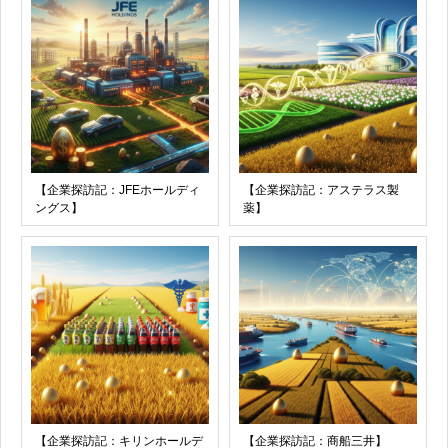
【企業探訪記：JFEホールディ
【企業探訪記：アステラス製
ングス】
薬】
【企業探訪記：キリンホールデ
【企業探訪記：商船三井】