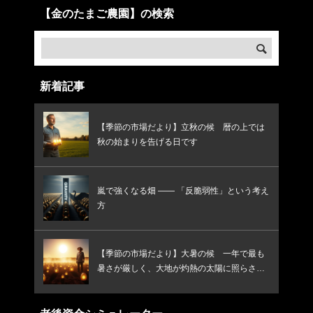
【金のたまご農園】の検索
新着記事
【季節の市場だより】立秋の候 暦の上では
秋の始まりを告げる日です
嵐で強くなる畑 —— 「反脆弱性」という考え
方
【季節の市場だより】大暑の候 一年で最も
暑さが厳しく、大地が灼熱の太陽に照らされ
る頃です